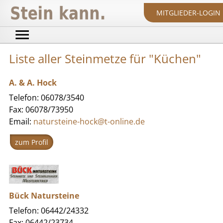
MITGLIEDER-LOGIN
Liste aller Steinmetze für "Küchen"
A. & A. Hock
Telefon: 06078/3540
Fax: 06078/73950
Email:
natursteine-hock@t-online.de
zum Profil
Bück Natursteine
Telefon: 06442/24332
Fax: 06442/23734