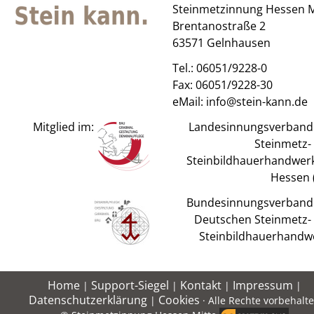
Steinmetzinnung Hessen M
Brentanostraße 2
63571 Gelnhausen
Tel.:
06051/9228-0
Fax: 06051/9228-30
eMail:
info@stein-kann.de
Mitglied im:
Landesinnungsverband
Steinmetz-
Steinbildhauerhandwerk
Hessen (
Bundesinnungsverband
Deutschen Steinmetz-
Steinbildhauerhandw
Home
Support-Siegel
Kontakt
Impressum
|
|
|
|
Datenschutzerklärung
Cookies
|
· Alle Rechte vorbehalt