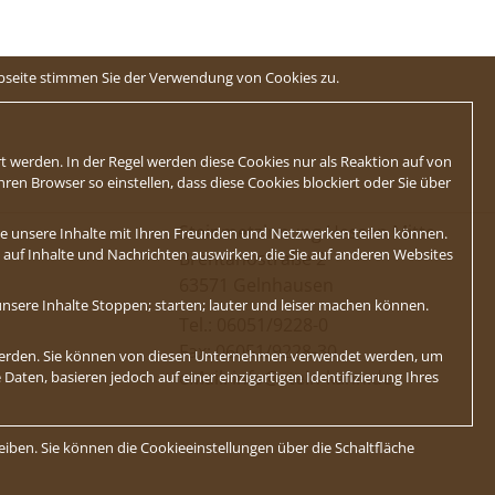
ebseite stimmen Sie der Verwendung von Cookies zu.
t werden. In der Regel werden diese Cookies nur als Reaktion auf von
en Browser so einstellen, dass diese Cookies blockiert oder Sie über
Steinmetzinnung Hessen Mitte
Sie unsere Inhalte mit Ihren Freunden und Netzwerken teilen können.
ch auf Inhalte und Nachrichten auswirken, die Sie auf anderen Websites
Brentanostraße 2
63571 Gelnhausen
nsere Inhalte Stoppen; starten; lauter und leiser machen können.
Tel.:
06051/9228-0
Fax: 06051/9228-30
 werden. Sie können von diesen Unternehmen verwendet werden, um
eMail:
info@stein-kann.de
Daten, basieren jedoch auf einer einzigartigen Identifizierung Ihres
eiben. Sie können die Cookieeinstellungen über die Schaltfläche