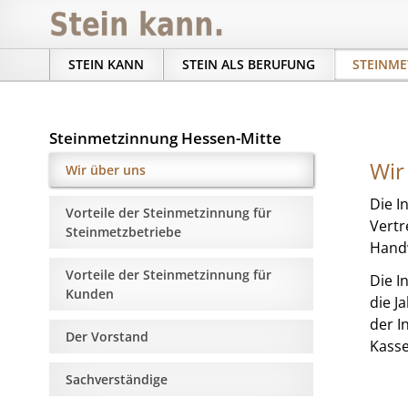
STEIN KANN
STEIN ALS BERUFUNG
STEINME
Steinmetzinnung Hessen-Mitte
Wir
Wir über uns
Die I
Vorteile der Steinmetzinnung für
Vertr
Steinmetzbetriebe
Handw
Vorteile der Steinmetzinnung für
Die I
Kunden
die J
der I
Der Vorstand
Kasse
Sachverständige