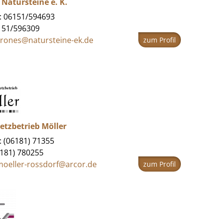
Natursteine e. K.
: 06151/594693
151/596309
krones@natursteine-ek.de
zum Profil
etzbetrieb Möller
: (06181) 71355
6181) 780255
moeller-rossdorf@arcor.de
zum Profil