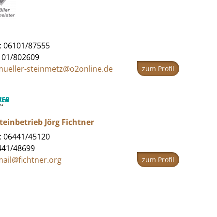
: 06101/87555
101/802609
mueller-steinmetz@o2online.de
zum Profil
einbetrieb Jörg Fichtner
: 06441/45120
441/48699
ail@fichtner.org
zum Profil