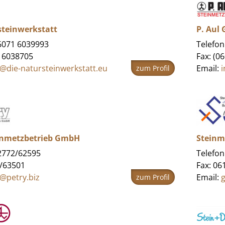
steinwerkstatt
P. Aul
06071 6039993
Telefon
1 6038705
Fax: (0
o@die-natursteinwerkstatt.eu
Email:
zum Profil
einmetzbetrieb GmbH
Steinme
02772/62595
Telefon
2/63501
Fax: 06
o@petry.biz
Email:
g
zum Profil