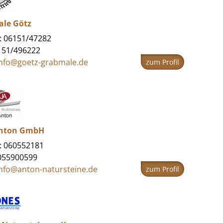
le Götz
: 06151/47282
151/496222
info@goetz-grabmale.de
zum Profil
Anton GmbH
: 060552181
6055900599
info@anton-natursteine.de
zum Profil