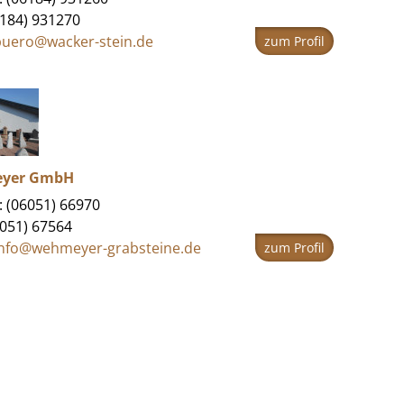
6184) 931270
buero@wacker-stein.de
zum Profil
yer GmbH
: (06051) 66970
6051) 67564
info@wehmeyer-grabsteine.de
zum Profil