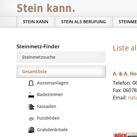
STEIN KANN
STEIN ALS BERUFUNG
STEINME
Liste a
Steinmetz-Finder
Steinmetzsuche
Gesamtliste
A. & A. H
Telefon: 
Aussenanlagen
Fax: 0607
Badezimmer
Email:
nat
Fassaden
Fussböden
Grabdenkmale