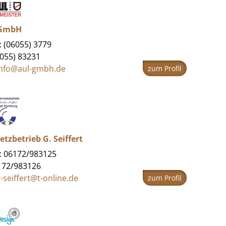
 GmbH
: (06055) 3779
6055) 83231
info@aul-gmbh.de
zum Profil
tzbetrieb G. Seiffert
: 06172/983125
172/983126
-seiffert@t-online.de
zum Profil