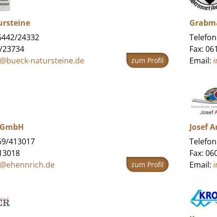
ursteine
Grabma
06442/24332
Telefon
2/23734
Fax: 06
o@bueck-natursteine.de
Email:
zum Profil
 GmbH
Josef 
069/413017
Telefon
413018
Fax: 0
o@ehennrich.de
Email:
zum Profil