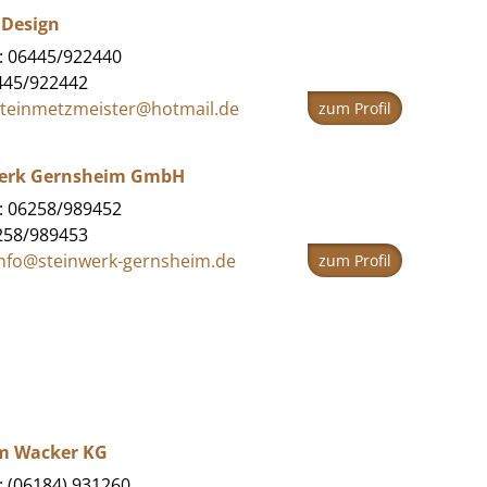
 Design
: 06445/922440
445/922442
steinmetzmeister@hotmail.de
zum Profil
erk Gernsheim GmbH
: 06258/989452
258/989453
info@steinwerk-gernsheim.de
zum Profil
m Wacker KG
: (06184) 931260