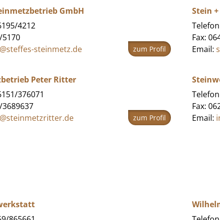
teinmetzbetrieb GmbH
Stein +
06195/4212
Telefon
5/5170
Fax: 06
o@steffes-steinmetz.de
Email:
zum Profil
betrieb Peter Ritter
Steinw
06151/376071
Telefon
1/3689637
Fax: 06
o@steinmetzritter.de
Email:
zum Profil
werkstatt
Wilhel
069/865661
Telefon