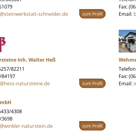
861079
Fax: (0
o@steinwerkstatt-schneider.de
Email:
zum Profil
steine Inh. Walter Heß
Wehme
06257/82211
Telefon
7/84197
Fax: (0
o@hess-natursteine.de
Email:
zum Profil
GmbH
06433/4308
3/3698
o@winkler-naturstein.de
zum Profil