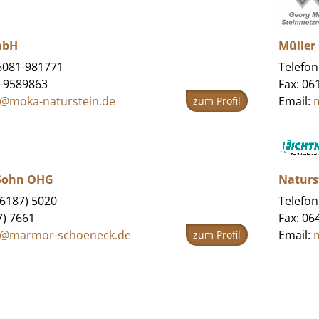
mbH
Müller
06081-981771
Telefon
1-9589863
Fax: 06
o@moka-naturstein.de
Email:
zum Profil
 Sohn OHG
Naturst
06187) 5020
Telefon
7) 7661
Fax: 06
o@marmor-schoeneck.de
Email:
m
zum Profil