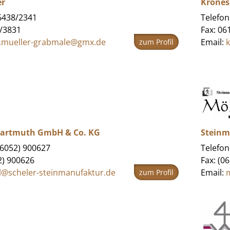
er
Krones 
06438/2341
Telefon
8/3831
Fax: 06
l.mueller-grabmale@gmx.de
Email:
zum Profil
 Hartmuth GmbH & Co. KG
Steinm
06052) 900627
Telefon
2) 900626
Fax: (0
l@scheler-steinmanufaktur.de
Email:
zum Profil