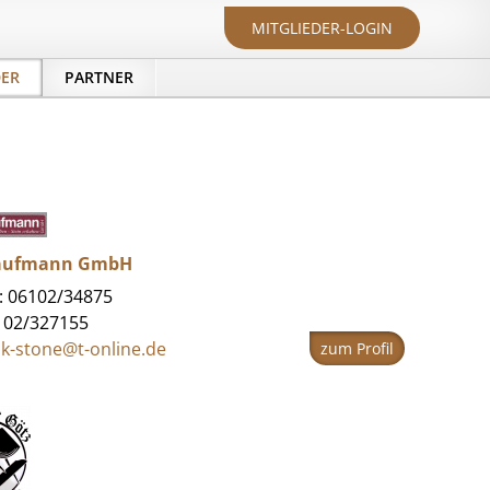
MITGLIEDER-LOGIN
DER
PARTNER
Kaufmann GmbH
: 06102/34875
102/327155
k-stone@t-online.de
zum Profil