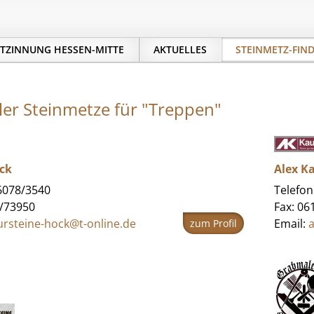
TZINNUNG HESSEN-MITTE
AKTUELLES
STEINMETZ-FIN
ller Steinmetze für "Treppen"
ock
Alex 
06078/3540
Telefon
8/73950
Fax: 06
ursteine-hock@t-online.de
Email:
a
zum Profil