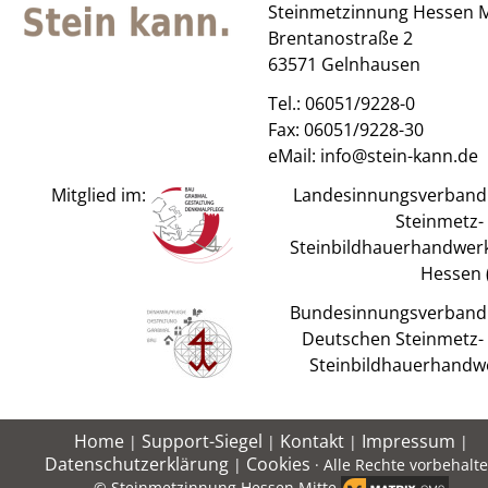
Steinmetzinnung Hessen M
Brentanostraße 2
63571 Gelnhausen
Tel.:
06051/9228-0
Fax: 06051/9228-30
eMail:
info@stein-kann.de
Mitglied im:
Landesinnungsverband
Steinmetz-
Steinbildhauerhandwerk
Hessen (
Bundesinnungsverband
Deutschen Steinmetz-
Steinbildhauerhandw
Home
Support-Siegel
Kontakt
Impressum
|
|
|
|
Datenschutzerklärung
Cookies
|
· Alle Rechte vorbehalt
© Steinmetzinnung Hessen Mitte